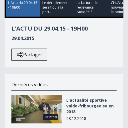
L'Actu du 29.04.15
Le déraillement
La facture de
CHUV: un
- 19h00
serait dû à la
redevance
nouveau c
pert...
radio/télé...
la pointe...
L'ACTU DU 29.04.15 - 19H00
29.04.2015
Partager
Dernières vidéos
L&#039;actualité sportive valdo-fribourgeoise en 2018
L'actualité sportive
valdo-fribourgeoise en
2018
00:26:19
28.12.2018