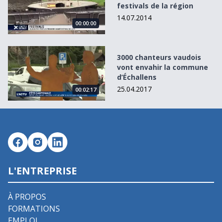
festivals de la région
14.07.2014
00:00:00
3000 chanteurs vaudois vont envahir la commune d’Échal
3000 chanteurs vaudois
vont envahir la commune
d’Échallens
25.04.2017
00:02:17
L'ENTREPRISE
À PROPOS
FORMATIONS
EMPLOI