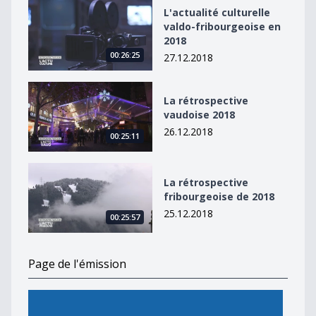
L&#039;actualité culturelle valdo-fribourgeoise en 20
L'actualité culturelle
valdo-fribourgeoise en
2018
00:26:25
27.12.2018
La rétrospective vaudoise 2018
La rétrospective
vaudoise 2018
26.12.2018
00:25:11
La rétrospective fribourgeoise de 2018
La rétrospective
fribourgeoise de 2018
25.12.2018
00:25:57
Page de l'émission