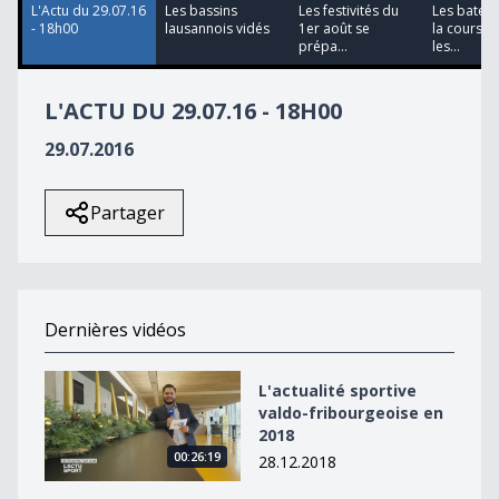
L'Actu du 29.07.16
Les bassins
Les festivités du
Les bateau
- 18h00
lausannois vidés
1er août se
la course 
prépa...
les...
L'ACTU DU 29.07.16 - 18H00
29.07.2016
Partager
Dernières vidéos
L&#039;actualité sportive valdo-fribourgeoise en 2018
L'actualité sportive
valdo-fribourgeoise en
2018
00:26:19
28.12.2018