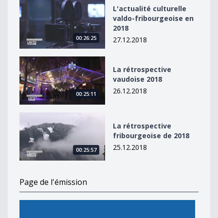
L&#039;actualité culturelle valdo-fribourgeoise en 20
L'actualité culturelle
valdo-fribourgeoise en
2018
00:26:25
27.12.2018
La rétrospective vaudoise 2018
La rétrospective
vaudoise 2018
26.12.2018
00:25:11
La rétrospective fribourgeoise de 2018
La rétrospective
fribourgeoise de 2018
25.12.2018
00:25:57
Page de l'émission