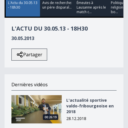
L'Actu du 30.05.13
Avis de recherche:
Émeutes à
Politique e
- 18h30
un père disparaî...
Lausanne après le
religion fo
match c...
bo...
L'ACTU DU 30.05.13 - 18H30
30.05.2013
Partager
Dernières vidéos
L&#039;actualité sportive valdo-fribourgeoise en 2018
L'actualité sportive
valdo-fribourgeoise en
2018
00:26:19
28.12.2018