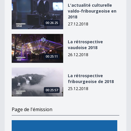
L&#039;actualité culturelle valdo-fribourgeoise en 20
L'actualité culturelle
valdo-fribourgeoise en
2018
00:26:25
27.12.2018
La rétrospective vaudoise 2018
La rétrospective
vaudoise 2018
26.12.2018
00:25:11
La rétrospective fribourgeoise de 2018
La rétrospective
fribourgeoise de 2018
25.12.2018
00:25:57
Page de l'émission