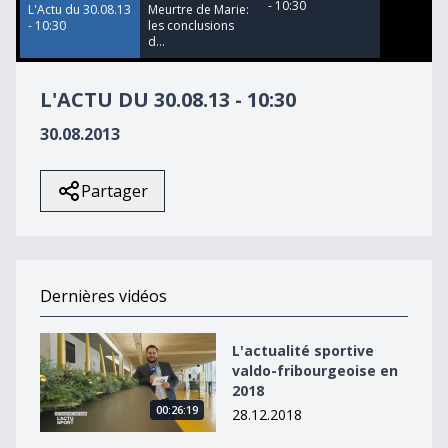
- 10:30
L'Actu du 30.08.13
Meurtre de Marie:
- 10:30
les conclusions
d...
L'ACTU DU 30.08.13 - 10:30
30.08.2013
Partager
Dernières vidéos
L&#039;actualité sportive valdo-fribourgeoise en 2018
L'actualité sportive
valdo-fribourgeoise en
2018
00:26:19
28.12.2018