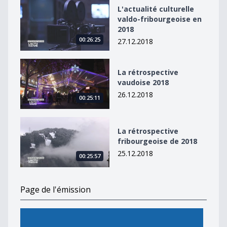
L&#039;actualité culturelle valdo-fribourgeoise en 20
L'actualité culturelle
valdo-fribourgeoise en
2018
00:26:25
27.12.2018
La rétrospective vaudoise 2018
La rétrospective
vaudoise 2018
26.12.2018
00:25:11
La rétrospective fribourgeoise de 2018
La rétrospective
fribourgeoise de 2018
25.12.2018
00:25:57
Page de l'émission