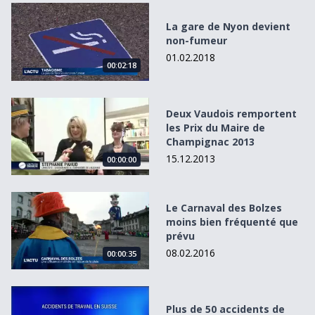
La gare de Nyon devient non-fumeur
La gare de Nyon devient
non-fumeur
01.02.2018
00:02:18
Deux Vaudois remportent les Prix du Maire de Champign
Deux Vaudois remportent
les Prix du Maire de
Champignac 2013
15.12.2013
00:00:00
Le Carnaval des Bolzes moins bien fréquenté que prévu
Le Carnaval des Bolzes
moins bien fréquenté que
prévu
08.02.2016
00:00:35
Plus de 50 accidents de travail par heure en Suisse
Plus de 50 accidents de