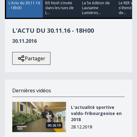
L'Actu du 30.11.16
Bô Noël s'invite
La 5e édition de
Le RER Va
- 18h00
dans les rues de
Lausanne
s'étend à l
L...
Lumières...
de...
L'ACTU DU 30.11.16 - 18H00
30.11.2016
Partager
Dernières vidéos
L&#039;actualité sportive valdo-fribourgeoise en 2018
L'actualité sportive
valdo-fribourgeoise en
2018
00:26:19
28.12.2018