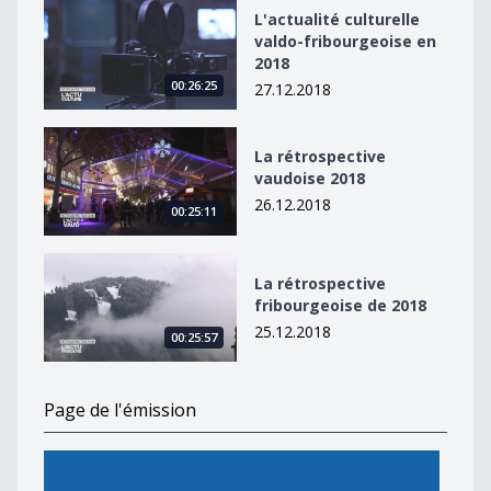
L&#039;actualité culturelle valdo-fribourgeoise en 20
L'actualité culturelle
valdo-fribourgeoise en
2018
00:26:25
27.12.2018
La rétrospective vaudoise 2018
La rétrospective
vaudoise 2018
26.12.2018
00:25:11
La rétrospective fribourgeoise de 2018
La rétrospective
fribourgeoise de 2018
25.12.2018
00:25:57
Page de l'émission