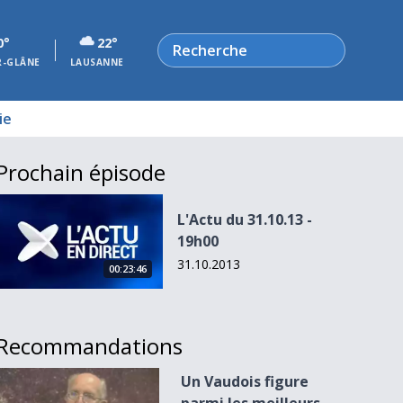
Rechercher
0°
22°
R-GLÂNE
LAUSANNE
ie
Prochain épisode
L&#039;Actu du 31.10.13 - 19h00
L'Actu du 31.10.13 -
19h00
31.10.2013
00:23:46
Recommandations
Un Vaudois figure parmi les meilleurs scientifiques 2013
Un Vaudois figure