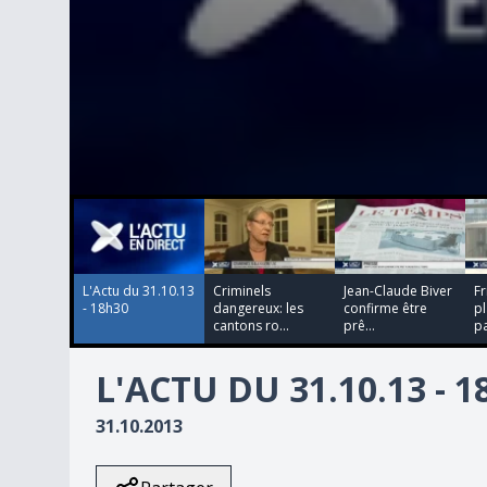
00:00:00
00:00:00
00:00:00
00:00:00
0
seconds
of
0
seconds
Volume
90%
L'Actu du 31.10.13
Criminels
Jean-Claude Biver
Fr
- 18h30
dangereux: les
confirme être
p
cantons ro...
prê...
pa
L'ACTU DU 31.10.13 - 
31.10.2013