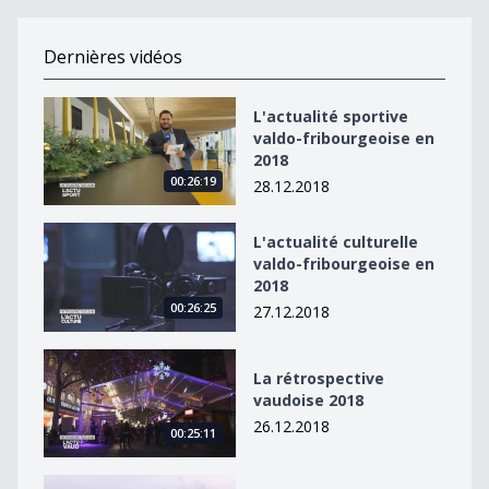
Dernières vidéos
L&#039;actualité sportive valdo-fribourgeoise en 2018
L'actualité sportive
valdo-fribourgeoise en
2018
00:26:19
28.12.2018
L&#039;actualité culturelle valdo-fribourgeoise en 20
L'actualité culturelle
valdo-fribourgeoise en
2018
00:26:25
27.12.2018
La rétrospective vaudoise 2018
La rétrospective
vaudoise 2018
26.12.2018
00:25:11
La rétrospective fribourgeoise de 2018