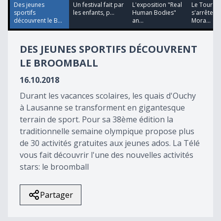
52
Des jeunes
Un festival fait par
L'exposition "Real
Le Tour de
seconds
sportifs
les enfants, p...
Human Bodies"
s'arrêtera
découvrent le B...
an...
Mora...
DES JEUNES SPORTIFS DÉCOUVRENT
LE BROOMBALL
16.10.2018
Durant les vacances scolaires, les quais d'Ouchy
à Lausanne se transforment en gigantesque
terrain de sport. Pour sa 38ème édition la
traditionnelle semaine olympique propose plus
de 30 activités gratuites aux jeunes ados. La Télé
vous fait découvrir l'une des nouvelles activités
stars: le broomball
Partager