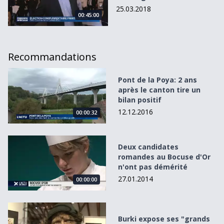
25.03.2018
00:45:00
Recommandations
Pont de la Poya: 2 ans après le canton tire un bilan positif
Pont de la Poya: 2 ans
après le canton tire un
bilan positif
12.12.2016
00:00:32
Deux candidates romandes au Bocuse d&#039;Or n&#039;
Deux candidates
romandes au Bocuse d'Or
n'ont pas démérité
27.01.2014
00:00:00
Burki expose ses &quot;grands crus&quot; à Epalinges
Burki expose ses "grands