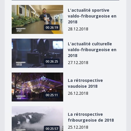
L&#039;actualité sportive valdo-fribourgeoise en 2018
L'actualité sportive
valdo-fribourgeoise en
2018
00:26:19
28.12.2018
L&#039;actualité culturelle valdo-fribourgeoise en 20
L'actualité culturelle
valdo-fribourgeoise en
2018
00:26:25
27.12.2018
La rétrospective vaudoise 2018
La rétrospective
vaudoise 2018
26.12.2018
00:25:11
La rétrospective fribourgeoise de 2018
La rétrospective
fribourgeoise de 2018
25.12.2018
00:25:57