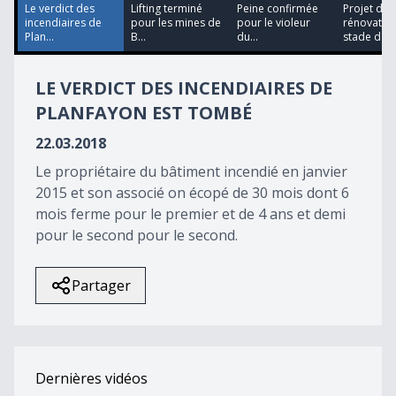
25
Le verdict des
Lifting terminé
Peine confirmée
Projet de
seconds
incendiaires de
pour les mines de
pour le violeur
rénovatio
Plan...
B...
du...
stade d'Yve
LE VERDICT DES INCENDIAIRES DE
PLANFAYON EST TOMBÉ
22.03.2018
Le propriétaire du bâtiment incendié en janvier
2015 et son associé on écopé de 30 mois dont 6
mois ferme pour le premier et de 4 ans et demi
pour le second pour le second.
Partager
Dernières vidéos