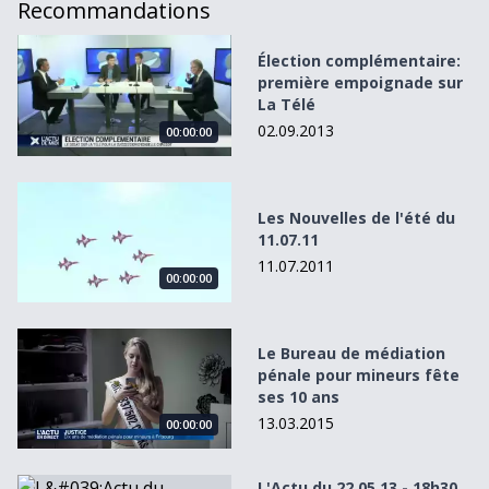
Recommandations
Élection complémentaire: première empoignade sur La Té
Élection complémentaire:
première empoignade sur
La Télé
02.09.2013
00:00:00
Les Nouvelles de l&#039;été du 11.07.11
Les Nouvelles de l'été du
11.07.11
11.07.2011
00:00:00
Le Bureau de médiation pénale pour mineurs fête ses 10
Le Bureau de médiation
pénale pour mineurs fête
ses 10 ans
13.03.2015
00:00:00
L&#039;Actu du 22.05.13 - 18h30
L'Actu du 22.05.13 - 18h30