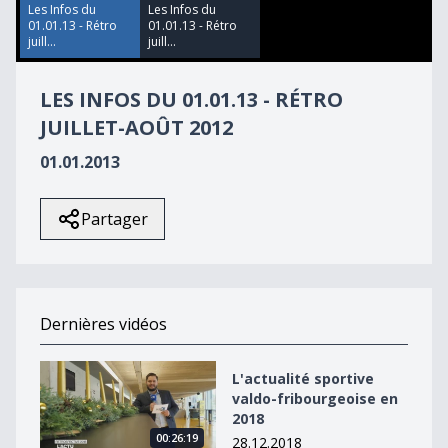
28
Les Infos du
Les Infos du
seconds
01.01.13 - Rétro
01.01.13 - Rétro
juill...
juill...
LES INFOS DU 01.01.13 - RÉTRO
JUILLET-AOÛT 2012
01.01.2013
Partager
Dernières vidéos
L&#039;actualité sportive valdo-fribourgeoise en 2018
L'actualité sportive
valdo-fribourgeoise en
2018
00:26:19
28.12.2018