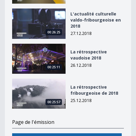
L&#039;actualité culturelle valdo-fribourgeoise en 20
L'actualité culturelle
valdo-fribourgeoise en
2018
00:26:25
27.12.2018
La rétrospective vaudoise 2018
La rétrospective
vaudoise 2018
26.12.2018
00:25:11
La rétrospective fribourgeoise de 2018
La rétrospective
fribourgeoise de 2018
25.12.2018
00:25:57
Page de l'émission