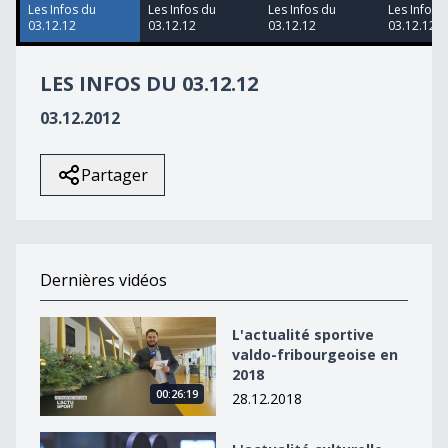
17
Les Infos du
Les Infos du
Les Infos du
Les Infos 
seconds
03.12.12
03.12.12
03.12.12
03.12.12
LES INFOS DU 03.12.12
03.12.2012
Partager
Dernières vidéos
L&#039;actualité sportive valdo-fribourgeoise en 2018
L'actualité sportive
valdo-fribourgeoise en
2018
00:26:19
28.12.2018
L&#039;actualité culturelle valdo-fribourgeoise en 20