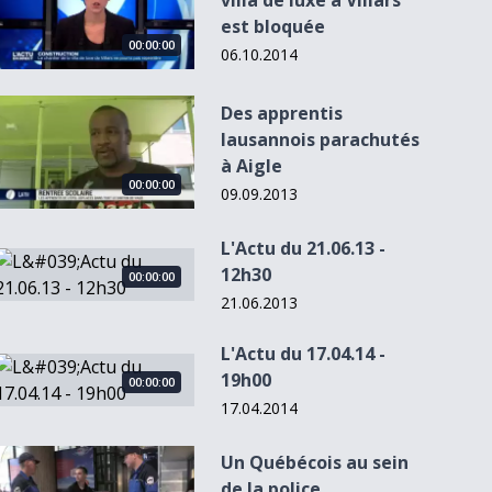
villa de luxe à Villars
est bloquée
00:00:00
06.10.2014
Des apprentis lausannois parachutés à Aigle
Des apprentis
lausannois parachutés
à Aigle
00:00:00
09.09.2013
L'Actu du 21.06.13 -
L&#039;Actu du 21.06.13 - 12h30
12h30
00:00:00
21.06.2013
L'Actu du 17.04.14 -
L&#039;Actu du 17.04.14 - 19h00
19h00
00:00:00
17.04.2014
Un Québécois au sein de la police fribourgeoise
Un Québécois au sein
de la police