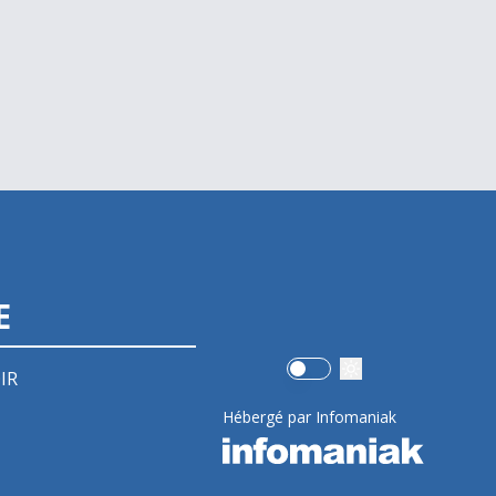
E
Use setting
IR
Hébergé par Infomaniak