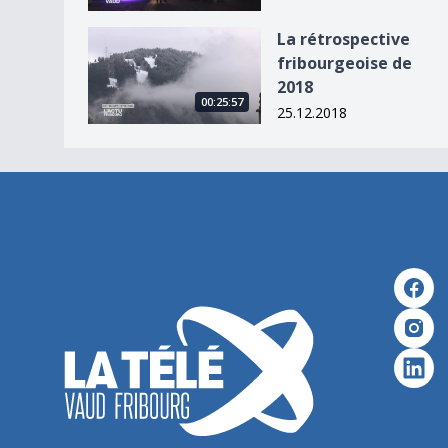
La rétrospective fribourgeoise de 2018
La rétrospective
fribourgeoise de
2018
00:25:57
25.12.2018