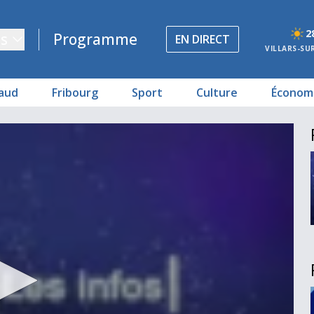
2
s
Programme
EN DIRECT
VILLARS-SU
aud
Fribourg
Sport
Culture
Économ