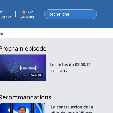
Rechercher
8°
27°
R-GLÂNE
LAUSANNE
ie
Prochain épisode
Les Infos du 08.08.12
Les Infos du 08.08.12
08.08.2012
00:04:59
Recommandations
La construction de la villa de luxe à Villars est bloquée
La construction de la