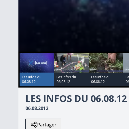
00:00:00
00:00:00
00:00:00
00:00:00
0
seconds
of
1
minute,
28
Les Infos du
Les Infos du
Les Infos du
Le
seconds
Volume
06.08.12
06.08.12
06.08.12
06
90%
LES INFOS DU 06.08.12
06.08.2012
Partager