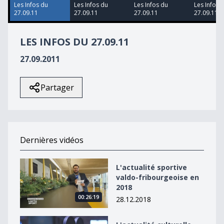
9
Les Infos du
Les Infos du
Les Infos du
Les Infos 
seconds
27.09.11
27.09.11
27.09.11
27.09.11
LES INFOS DU 27.09.11
27.09.2011
Partager
Dernières vidéos
L&#039;actualité sportive valdo-fribourgeoise en 2018
L'actualité sportive
valdo-fribourgeoise en
2018
00:26:19
28.12.2018
L&#039;actualité culturelle valdo-fribourgeoise en 20