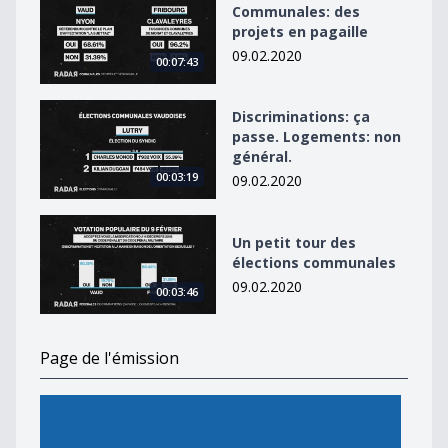
Communales: des
projets en pagaille
09.02.2020
00:07:43
Discriminations: ça passe. Logements: non général.
Discriminations: ça
passe. Logements: non
général.
00:03:19
09.02.2020
Un petit tour des élections communales
Un petit tour des
élections communales
09.02.2020
00:03:46
Page de l'émission