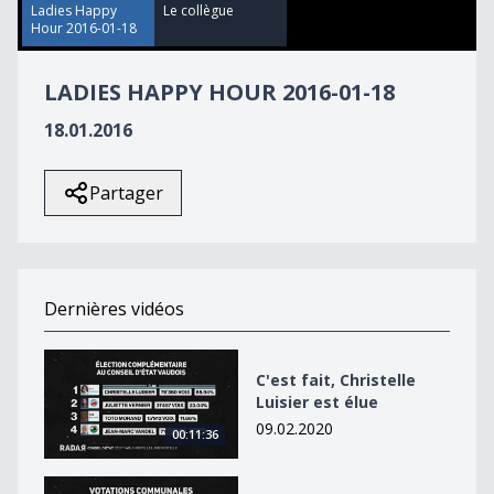
37
Ladies Happy
Le collègue
seconds
Hour 2016-01-18
LADIES HAPPY HOUR 2016-01-18
18.01.2016
Partager
Dernières vidéos
C&#039;est fait, Christelle Luisier est élue
C'est fait, Christelle
Luisier est élue
09.02.2020
00:11:36
Communales: des projets en pagaille