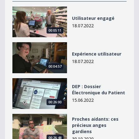
Utilisateur engagé
Utilisateur engagé
18.07.2022
00:05:11
Expérience utilisateur
Expérience utilisateur
18.07.2022
00:04:57
DEP : Dossier Électronique du Patient
DEP : Dossier
Électronique du Patient
15.06.2022
00:26:00
Proches aidants: ces précieux anges gardiens
Proches aidants: ces
précieux anges
gardiens
00:26:48
30.10.2020