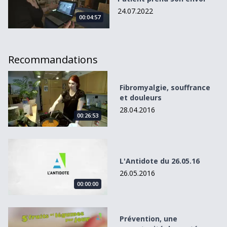
24.07.2022
00:04:57
Recommandations
Fibromyalgie, souffrance et douleurs
Fibromyalgie, souffrance
et douleurs
28.04.2016
00:26:53
L&#039;Antidote du 26.05.16
L'Antidote du 26.05.16
26.05.2016
00:00:00
Prévention, une opportunité de santé pour tous
Prévention, une