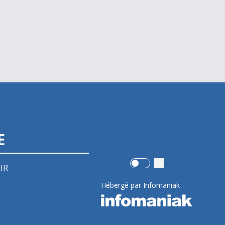
E
Use setting
IR
Hébergé par Infomaniak