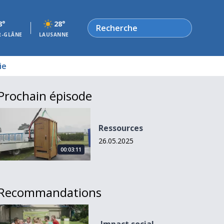
Rechercher
8°
28°
R-GLÂNE
LAUSANNE
ie
Prochain épisode
Ressources
Ressources
26.05.2025
00:03:11
Recommandations
Impact social