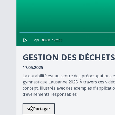
00:00
02:50
0
seconds
GESTION DES DÉCHETS
of
0
seconds
Volume
17.05.2025
90%
La durabilité est au centre des préoccupations e
gymnastique Lausanne 2025. À travers ces vidéos
concept, Illustrés avec des exemples d'applicatio
d'événements responsables.
Partager