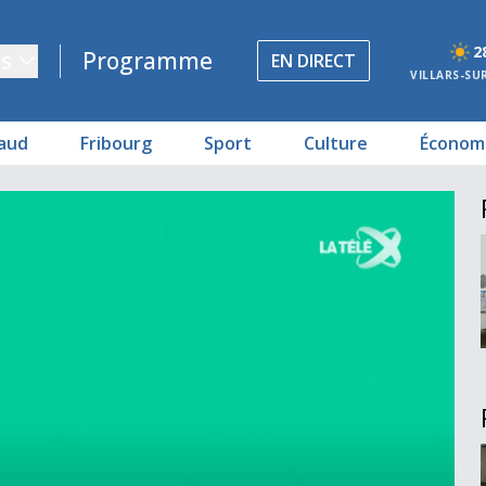
2
s
Programme
EN DIRECT
VILLARS-SU
aud
Fribourg
Sport
Culture
Économ