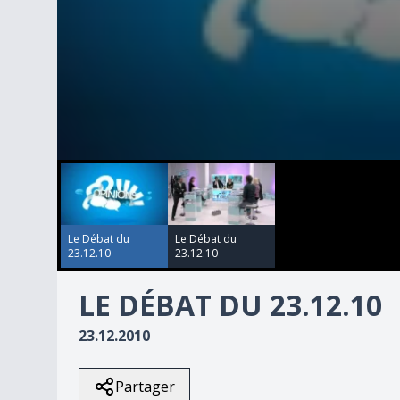
00:00:00
00:00:00
0
seconds
of
25
minutes,
11
Le Débat du
Le Débat du
seconds
Volume
23.12.10
23.12.10
90%
LE DÉBAT DU 23.12.10
23.12.2010
Partager