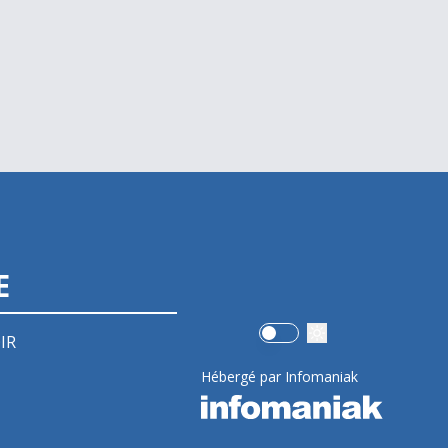
E
Use setting
IR
Hébergé par Infomaniak