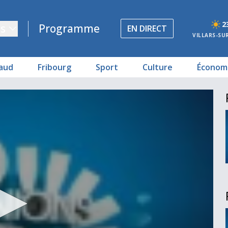
2
s
Programme
EN DIRECT
VILLARS-SU
aud
Fribourg
Sport
Culture
Économ