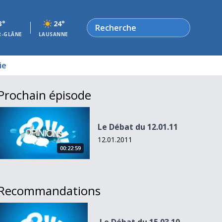
Rechercher
3°
24°
R-GLÂNE
LAUSANNE
ie
Prochain épisode
Le Débat du 12.01.11
Le Débat du 12.01.11
12.01.2011
00:22:59
Recommandations
Le Débat du 15.03.10