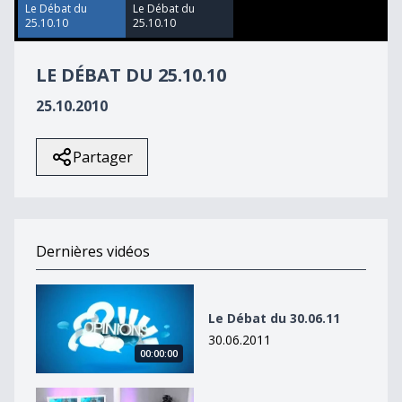
42
Le Débat du
Le Débat du
seconds
25.10.10
25.10.10
LE DÉBAT DU 25.10.10
25.10.2010
Partager
Dernières vidéos
Le Débat du 30.06.11
Le Débat du 30.06.11
30.06.2011
00:00:00
Le Débat du 30.06.11