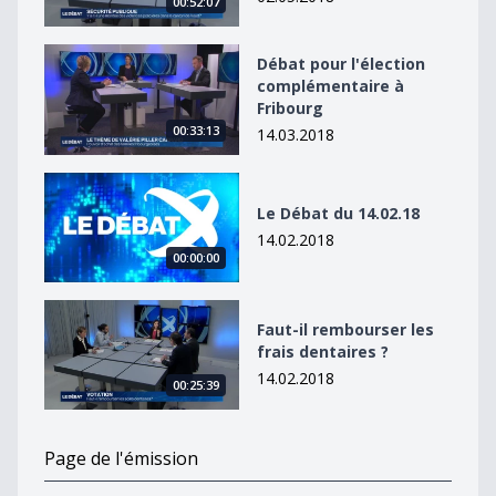
00:52:07
Débat pour l&#039;élection complémentaire à Fribour
Débat pour l'élection
complémentaire à
Fribourg
00:33:13
14.03.2018
Le Débat du 14.02.18
Le Débat du 14.02.18
14.02.2018
00:00:00
Faut-il rembourser les frais dentaires ?
Faut-il rembourser les
frais dentaires ?
14.02.2018
00:25:39
Page de l'émission