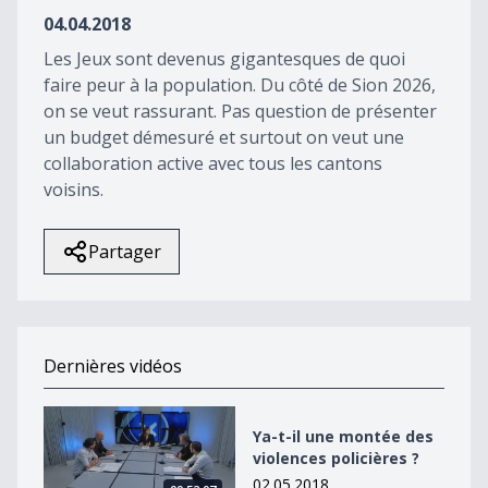
5
04.04.2018
seconds
Les Jeux sont devenus gigantesques de quoi
faire peur à la population. Du côté de Sion 2026,
on se veut rassurant. Pas question de présenter
un budget démesuré et surtout on veut une
collaboration active avec tous les cantons
voisins.
Partager
Dernières vidéos
Ya-t-il une montée des violences policières ?
Ya-t-il une montée des
violences policières ?
02.05.2018