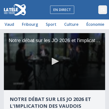
La Télé - Télévision régionale Vaud et Fribourg
EN DIRECT
Op
Vaud
Fribourg
Sport
Culture
Économie
Notre débat sur les JO 2026 et l'implication des vaudois
Notre débat sur les JO 2026 et l'implication des vaudois
0
seconds
NOTRE DÉBAT SUR LES JO 2026 ET
of
52
L'IMPLICATION DES VAUDOIS
minutes,