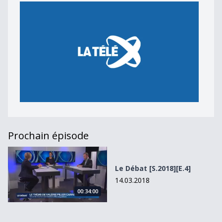
Prochain épisode
Le Débat [S.2018][E.4]
Le Débat [S.2018][E.4]
14.03.2018
00:34:00