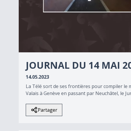
0
seconds
JOURNAL DU 14 MAI 2
of
0
seconds
Volume
14.05.2023
90%
La Télé sort de ses frontières pour compiler le m
Valais à Genève en passant par Neuchâtel, le Jura
Partager