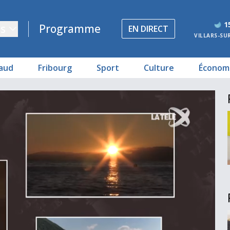
1
s
Programme
EN DIRECT
VILLARS-SU
aud
Fribourg
Sport
Culture
Économ