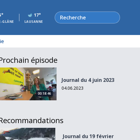
Rechercher
5°
17°
R-GLÂNE
LAUSANNE
ie
Prochain épisode
Journal du 4 juin 2023
Journal du 4 juin 2023
04.06.2023
00:18:46
Recommandations
Journal du 19 février 2023
Journal du 19 février