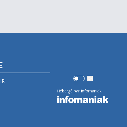
E
Use setting
IR
Hébergé par Infomaniak