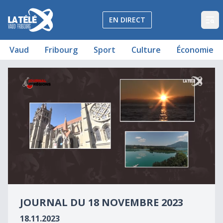
La Télé - Télévision régionale Vaud et Fribourg
EN DIRECT
Op
Vaud
Fribourg
Sport
Culture
Économie
Journal du 18 novembre 2023
Journal du 18 novembre 2023
0
seconds
JOURNAL DU 18 NOVEMBRE 2023
of
0
18.11.2023
seconds