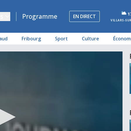
1
s
Programme
EN DIRECT
VILLARS-SU
aud
Fribourg
Sport
Culture
Économ