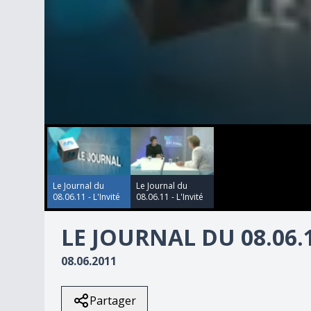
00:00:00
00:00:00
0
seconds
of
6
minutes,
33
Le Journal du
Le Journal du
seconds
Volume
08.06.11 - L'Invité
08.06.11 - L'Invité
90%
LE JOURNAL DU 08.06.1
08.06.2011
Partager