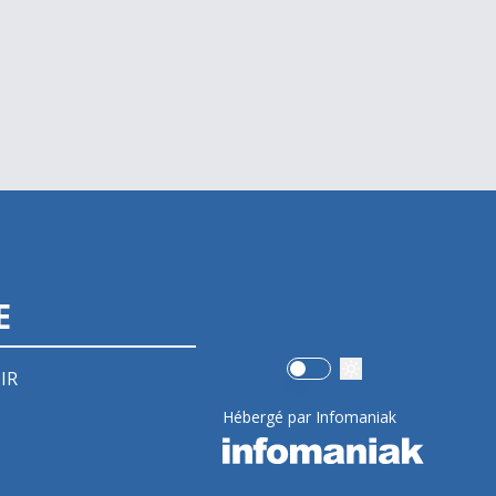
E
Use setting
IR
Hébergé par Infomaniak