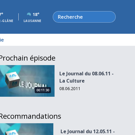
Rechercher
7°
18°
R-GLÂNE
LAUSANNE
ie
Prochain épisode
Le Journal du 08.06.11 - La Culture
Le Journal du 08.06.11 -
La Culture
08.06.2011
00:11:30
Recommandations
Le Journal du 12.05.11 - L&#039;Actu et moi
Le Journal du 12.05.11 -