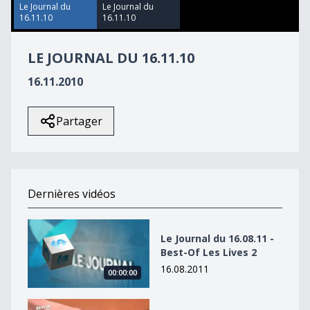
9
Le Journal du
Le Journal du
seconds
16.11.10
16.11.10
LE JOURNAL DU 16.11.10
16.11.2010
Partager
Dernières vidéos
Le Journal du 16.08.11 - Best-Of Les Lives 2
Le Journal du 16.08.11 -
Best-Of Les Lives 2
16.08.2011
00:00:00
Le Journal du 16.08.11 - Best-Of Les Lives 2