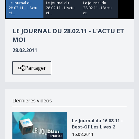
56
Le Journal du
Le Journal du
Le Journal du
seconds
28.02.11 - L'Actu
28.02.11 - L'Actu
28.02.11 - L'Actu
et...
et...
et...
LE JOURNAL DU 28.02.11 - L'ACTU ET
MOI
28.02.2011
Partager
Dernières vidéos
Le Journal du 16.08.11 - Best-Of Les Lives 2
Le Journal du 16.08.11 -
Best-Of Les Lives 2
16.08.2011
00:00:00