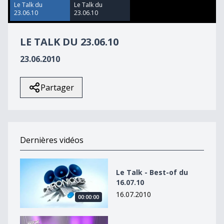
24
Le Talk du
Le Talk du
seconds
23.06.10
23.06.10
LE TALK DU 23.06.10
23.06.2010
Partager
Dernières vidéos
Le Talk - Best-of du 16.07.10
Le Talk - Best-of du
16.07.10
16.07.2010
00:00:00
Le Talk - Best-of du 16.07.10