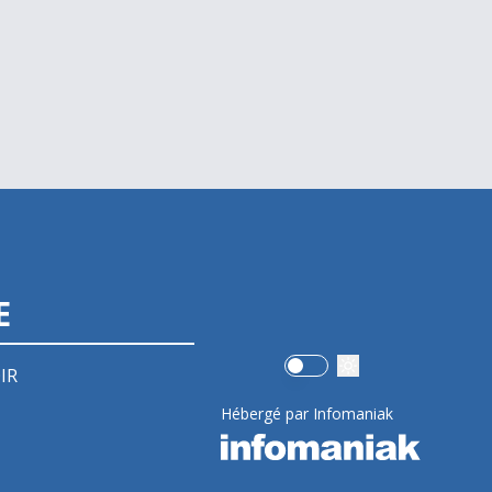
E
Use setting
IR
Hébergé par Infomaniak