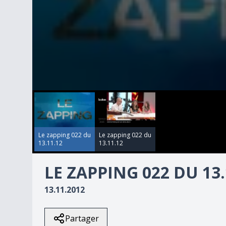
00:00:00
00:00:00
0
seconds
of
6
minutes,
16
Le zapping 022 du
Le zapping 022 du
seconds
Volume
13.11.12
13.11.12
90%
LE ZAPPING 022 DU 13.
13.11.2012
Partager