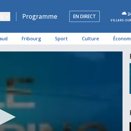
2
s
Programme
EN DIRECT
VILLARS-SU
aud
Fribourg
Sport
Culture
Économ