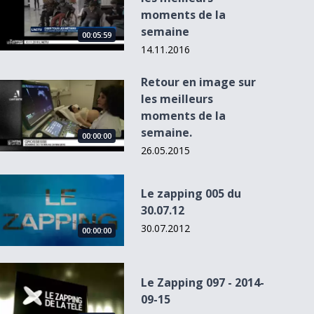
moments de la
semaine
00:05:59
14.11.2016
Retour en image sur
Retour en image sur les meilleurs moments de la semaine.
les meilleurs
moments de la
semaine.
00:00:00
26.05.2015
Le zapping 005 du 30.07.12
Le zapping 005 du
30.07.12
30.07.2012
00:00:00
Le Zapping 097 - 2014-09-15
Le Zapping 097 - 2014-
09-15