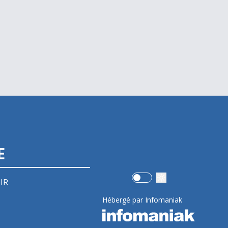
E
Use setting
IR
Hébergé par Infomaniak