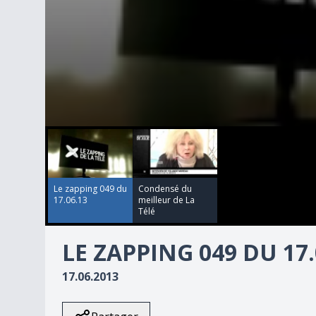
00:00:00
00:00:00
0
seconds
of
6
minutes,
13
Le zapping 049 du
Condensé du
seconds
Volume
17.06.13
meilleur de La
90%
Télé
LE ZAPPING 049 DU 17.
17.06.2013