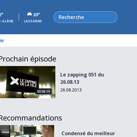
Rechercher
2°
20°
R-GLÂNE
LAUSANNE
ie
Prochain épisode
Le zapping 051 du 26.08.13
Le zapping 051 du
26.08.13
26.08.2013
00:06:19
Recommandations
Condensé du meilleur de La Télé
Condensé du meilleur