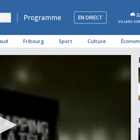
2
s
Programme
EN DIRECT
VILLARS-SU
aud
Fribourg
Sport
Culture
Économ