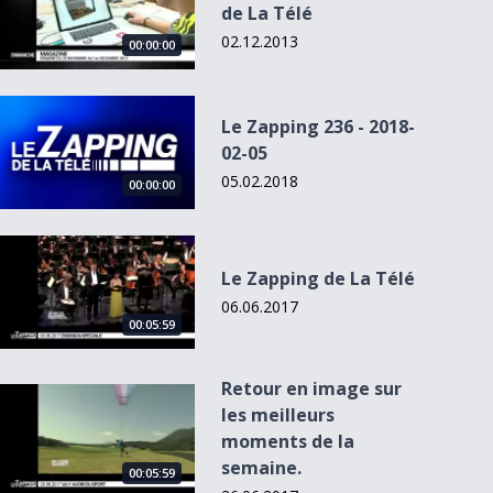
de La Télé
02.12.2013
00:00:00
Le Zapping 236 - 2018-02-05
Le Zapping 236 - 2018-
02-05
05.02.2018
00:00:00
Le Zapping de La Télé
Le Zapping de La Télé
06.06.2017
00:05:59
Retour en image sur
Retour en image sur les meilleurs moments de la semaine.
les meilleurs
moments de la
semaine.
00:05:59