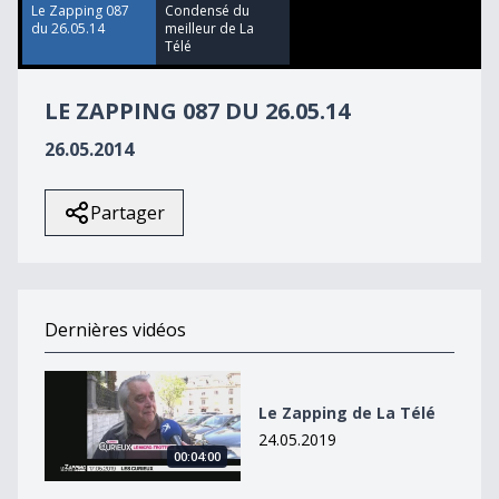
40
Le Zapping 087
Condensé du
seconds
du 26.05.14
meilleur de La
Télé
LE ZAPPING 087 DU 26.05.14
26.05.2014
Partager
Dernières vidéos
Le Zapping de La Télé
Le Zapping de La Télé
24.05.2019
00:04:00