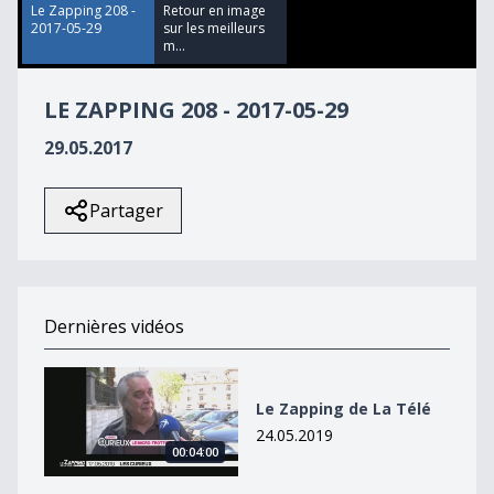
59
Le Zapping 208 -
Retour en image
seconds
2017-05-29
sur les meilleurs
m...
LE ZAPPING 208 - 2017-05-29
29.05.2017
Partager
Dernières vidéos
Le Zapping de La Télé
Le Zapping de La Télé
24.05.2019
00:04:00