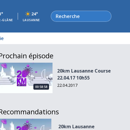
Rechercher
3°
24°
R-GLÂNE
LAUSANNE
ie
Prochain épisode
20km Lausanne Course 22.04.17 10h55
20km Lausanne Course
22.04.17 10h55
22.04.2017
00:58:58
Recommandations
20km Lausanne Course 23.04.17 11h50
20km Lausanne