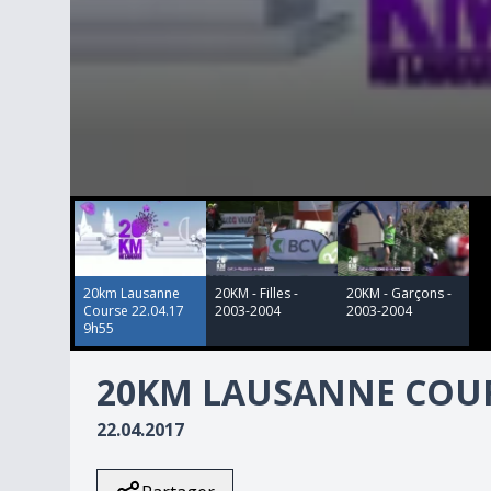
00:00:00
00:32:34
00:28:53
0
seconds
of
32
minutes,
34
20km Lausanne
20KM - Filles -
20KM - Garçons -
seconds
Volume
Course 22.04.17
2003-2004
2003-2004
90%
9h55
20KM LAUSANNE COURS
22.04.2017