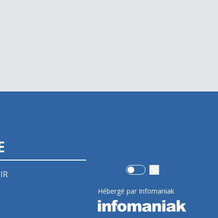
E
Use setting
IR
Hébergé par Infomaniak