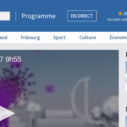
2
s
Programme
EN DIRECT
VILLARS-SU
aud
Fribourg
Sport
Culture
Économ
7 9h55