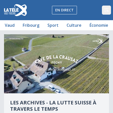
La Télé - Télévision régionale Vaud et Fribourg
EN DIRECT
Op
Vaud
Fribourg
Sport
Culture
Économie
La lutte suisse
Les Archives - La lutte suisse à travers le temps
0
seconds
LES ARCHIVES - LA LUTTE SUISSE À
of
0
TRAVERS LE TEMPS
seconds