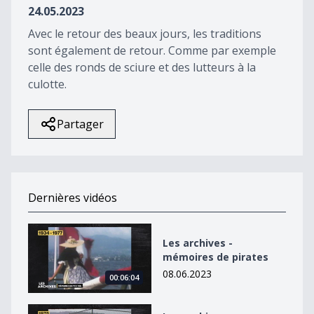
24.05.2023
Avec le retour des beaux jours, les traditions
sont également de retour. Comme par exemple
celle des ronds de sciure et des lutteurs à la
culotte.
Partager
Dernières vidéos
Les archives - mémoires de pirates
Les archives -
mémoires de pirates
08.06.2023
00:06:04
Les archives - L&#039;ouverture du zoo de Servion