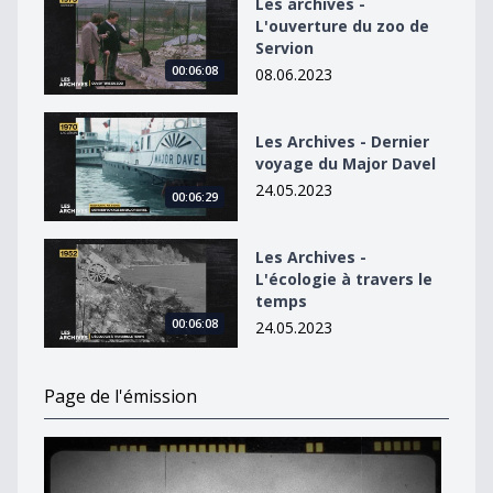
Les archives -
L'ouverture du zoo de
Servion
00:06:08
08.06.2023
Les Archives - Dernier voyage du Major Davel
Les Archives - Dernier
voyage du Major Davel
24.05.2023
00:06:29
Les Archives - L&#039;écologie à travers le temps
Les Archives -
L'écologie à travers le
temps
00:06:08
24.05.2023
Page de l'émission