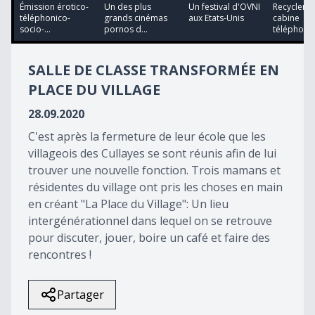
32
Émission érotico-
Un des plus
Un festival d'OVNI
Recycler u
minutes,
téléphonico-
grands cinémas
aux Etats-Unis
cabine
39
socio-...
pornos d...
téléphoni
seconds
SALLE DE CLASSE TRANSFORMÉE EN
PLACE DU VILLAGE
28.09.2020
C'est après la fermeture de leur école que les
villageois des Cullayes se sont réunis afin de lui
trouver une nouvelle fonction. Trois mamans et
résidentes du village ont pris les choses en main
en créant "La Place du Village": Un lieu
intergénérationnel dans lequel on se retrouve
pour discuter, jouer, boire un café et faire des
rencontres !
Partager