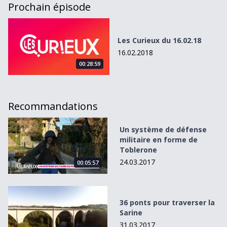
Prochain épisode
Les Curieux du 16.02.18
Les Curieux du 16.02.18
16.02.2018
00:28:59
Recommandations
Un système de défense militaire en forme de Toblerone
Un système de défense
militaire en forme de
Toblerone
24.03.2017
00:05:57
36 ponts pour traverser la Sarine
36 ponts pour traverser la
Sarine
31.03.2017