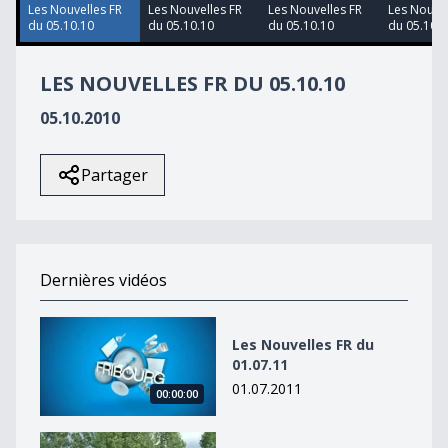
33
Les Nouvelles FR
Les Nouvelles FR
Les Nouvelles FR
Les Nouvel
seconds
du 05.10.10
du 05.10.10
du 05.10.10
du 05.10.1
LES NOUVELLES FR DU 05.10.10
05.10.2010
Partager
Dernières vidéos
Les Nouvelles FR du 01.07.11
Les Nouvelles FR du
01.07.11
01.07.2011
00:00:00
Les Nouvelles FR du 01.07.11