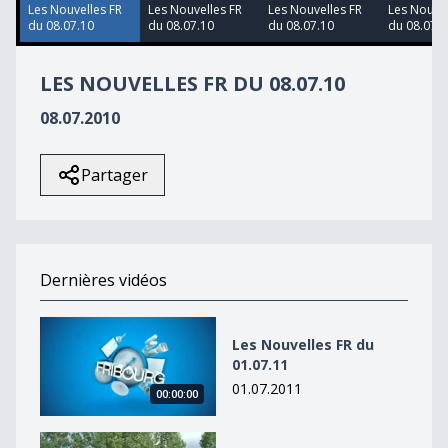
24
Les Nouvelles FR
Les Nouvelles FR
Les Nouvelles FR
Les Nouvel
seconds
du 08.07.10
du 08.07.10
du 08.07.10
du 08.07.1
LES NOUVELLES FR DU 08.07.10
08.07.2010
Partager
Dernières vidéos
Les Nouvelles FR du 01.07.11
Les Nouvelles FR du
01.07.11
01.07.2011
00:00:00
Les Nouvelles FR du 01.07.11