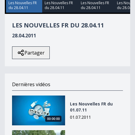
51
Les Nouvelles FR
Les Nouvelles FR
Les Nouvelles FR
Les Nouvel
seconds
du 28.04.11
du 28.04.11
du 28.04.11
du 28.04.1
LES NOUVELLES FR DU 28.04.11
28.04.2011
Partager
Dernières vidéos
Les Nouvelles FR du 01.07.11
Les Nouvelles FR du
01.07.11
01.07.2011
00:00:00
Les Nouvelles FR du 01.07.11