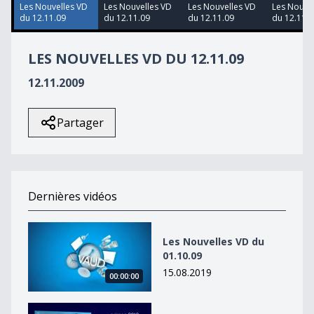
1
Les Nouvelles VD
Les Nouvelles VD
Les Nouvelles VD
Les Nouve
second
du 12.11.09
du 12.11.09
du 12.11.09
du 12.11.0
LES NOUVELLES VD DU 12.11.09
12.11.2009
Partager
Dernières vidéos
Les Nouvelles VD du 01.10.09
Les Nouvelles VD du
01.10.09
15.08.2019
00:00:00
Les Nouvelles VD du 01.10.09