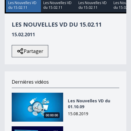
50
Les Nouvelles VD
Les Nouvelles VD
Les Nouvelles VD
Les Nouve
seconds
du 15.02.11
du 15.02.11
du 15.02.11
du 15.02.1
LES NOUVELLES VD DU 15.02.11
15.02.2011
Partager
Dernières vidéos
Les Nouvelles VD du 01.10.09
Les Nouvelles VD du
01.10.09
15.08.2019
00:00:00
Les Nouvelles VD du 01.10.09