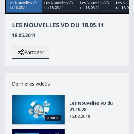
6
Les Nouvelles VD
Les Nouvelles VD
Les Nouvelles VD
Les Nouve
seconds
du 18.05.11
du 18.05.11
du 18.05.11
du 18.05.1
LES NOUVELLES VD DU 18.05.11
18.05.2011
Partager
Dernières vidéos
Les Nouvelles VD du 01.10.09
Les Nouvelles VD du
01.10.09
15.08.2019
00:00:00
Les Nouvelles VD du 01.10.09