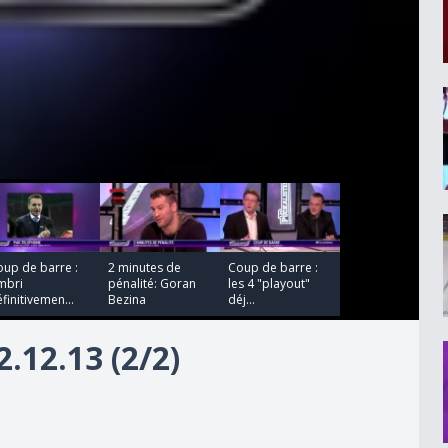
00:00:00
00:00:00
up de barre :
2 minutes de
Coup de barre :
mbri
pénalité: Goran
les 4 "playout"
finitivemen...
Bezina
déj...
12.13 (2/2)