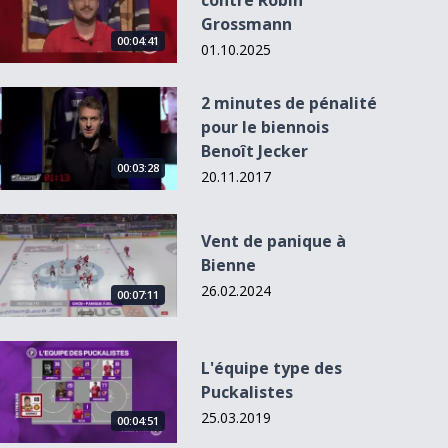
contre Robin
Grossmann
00:04:41
01.10.2025
2 minutes de pénalité pour le biennois Benoît Jecker
2 minutes de pénalité
pour le biennois
Benoît Jecker
00:03:28
20.11.2017
Vent de panique à Bienne
Vent de panique à
Bienne
26.02.2024
00:07:11
L&#039;équipe type des Puckalistes
L'équipe type des
Puckalistes
25.03.2019
00:04:51