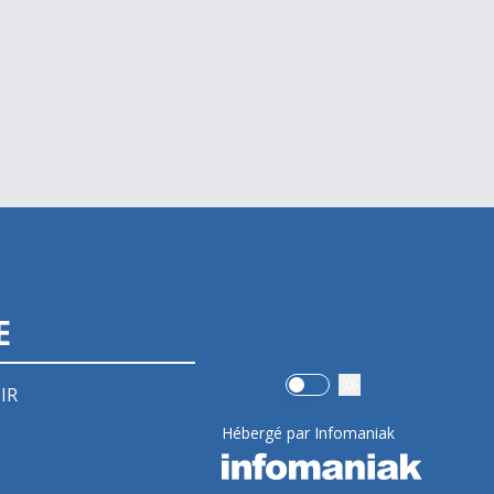
E
Use setting
IR
Hébergé par Infomaniak