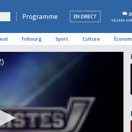
2
s
Programme
EN DIRECT
VILLARS-SU
aud
Fribourg
Sport
Culture
Économ
2)