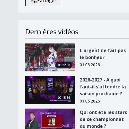
Partager
Dernières vidéos
L&#039;argent ne fait pas le bonheur
L'argent ne fait pas
le bonheur
01.06.2026
00:22:00
2026-2027 - A quoi faut-il s&#039;attendre la sa
2026-2027 - A quoi
faut-il s'attendre la
saison prochaine ?
00:15:36
01.06.2026
Qui ont été les stars de ce championnat du mon
Qui ont été les stars
de ce championnat
du monde ?