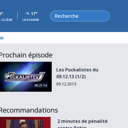
Rechercher
0°
17°
R-GLÂNE
LAUSANNE
ie
Prochain épisode
Les Puckalistes du 09.12.13 (1/2)
Les Puckalistes du
09.12.13 (1/2)
09.12.2013
00:21:14
Recommandations
2 minutes de pénalité contre Robin Grossmann
2 minutes de pénalité