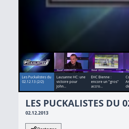
00:00:00
00:00:00
00:00:00
00:00:00
0
seconds
of
4
minutes,
26
Les Puckalistes du
Lausanne HC: une
EHC Bienne :
Co
seconds
Volume
02.12.13 (2/2)
victoire pour
encore un "gros"
A
90%
John...
accro...
dé
LES PUCKALISTES DU 02.
02.12.2013