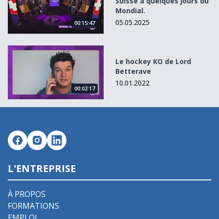
Suisse à quelques jours du
Mondial.
05.05.2025
00:15:47
Le hockey KO de Lord Betterave
Le hockey KO de Lord
Betterave
10.01.2022
00:02:17
L'ENTREPRISE
À PROPOS
FORMATIONS
EMPLOI