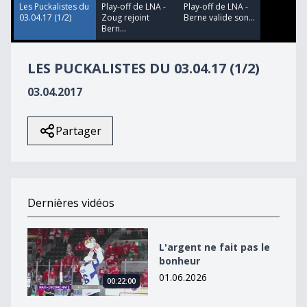
35
Les Puckalistes du
Play-off de LNA -
Play-off de LNA -
seconds
03.04.17 (1/2)
Zoug rejoint
Berne valide son...
Bern...
LES PUCKALISTES DU 03.04.17 (1/2)
03.04.2017
Partager
Dernières vidéos
L&#039;argent ne fait pas le bonheur
L'argent ne fait pas le
bonheur
01.06.2026
00:22:00