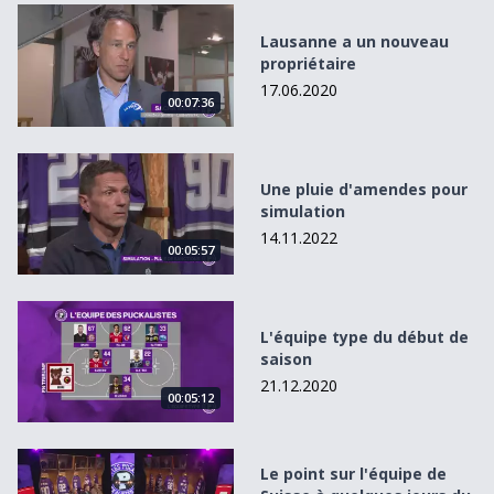
Lausanne a un nouveau propriétaire
Lausanne a un nouveau
propriétaire
17.06.2020
00:07:36
Une pluie d&#039;amendes pour simulation
Une pluie d'amendes pour
simulation
14.11.2022
00:05:57
L&#039;équipe type du début de saison
L'équipe type du début de
saison
21.12.2020
00:05:12
Le point sur l&#039;équipe de Suisse à quelques jours du
Le point sur l'équipe de