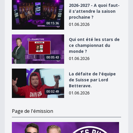
2026-2027 - A quoi faut-il s&#039;attendre la saison p
2026-2027 - A quoi faut-
il s'attendre la saison
prochaine ?
00:15:36
01.06.2026
Qui ont été les stars de ce championnat du monde ?
Qui ont été les stars de
ce championnat du
monde ?
00:05:43
01.06.2026
La défaite de l&#039;équipe de Suisse par Lord Better
La défaite de l'équipe
de Suisse par Lord
Betterave.
00:02:49
01.06.2026
Page de l'émission