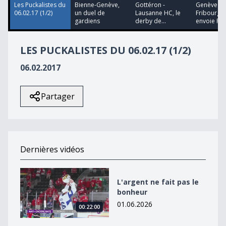
5
Les Puckalistes du
Bienne-Genève,
Gottéron -
Genève -
seconds
06.02.17 (1/2)
un duel de
Lausanne HC, le
Fribourg: 
gardiens
derby de...
envoie F...
LES PUCKALISTES DU 06.02.17 (1/2)
06.02.2017
Partager
Dernières vidéos
L&#039;argent ne fait pas le bonheur
L'argent ne fait pas le
bonheur
01.06.2026
00:22:00