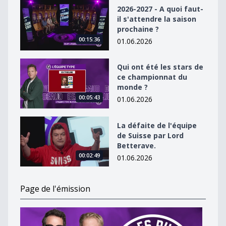
2026-2027 - A quoi faut-il s&#039;attendre la saison p
2026-2027 - A quoi faut-
il s'attendre la saison
prochaine ?
00:15:36
01.06.2026
Qui ont été les stars de ce championnat du monde ?
Qui ont été les stars de
ce championnat du
monde ?
00:05:43
01.06.2026
La défaite de l&#039;équipe de Suisse par Lord Better
La défaite de l'équipe
de Suisse par Lord
Betterave.
00:02:49
01.06.2026
Page de l'émission