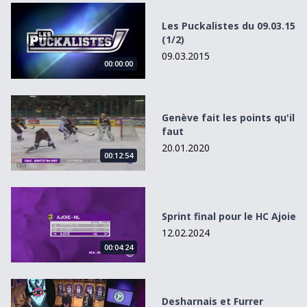
Les Puckalistes du 09.03.15 (1/2)
Les Puckalistes du 09.03.15
(1/2)
09.03.2015
00:00:00
Genève fait les points qu&#039;il faut
Genève fait les points qu'il
faut
20.01.2020
00:12:54
Sprint final pour le HC Ajoie
Sprint final pour le HC Ajoie
12.02.2024
00:04:24
Desharnais et Furrer prolongent à Fribourg.
Desharnais et Furrer