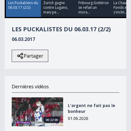
14
Les Puckalistes du
Zurich gagne
Fribourg Gottéron
La Chaux-
seconds
06.03.17 (2/2)
contre Lugano,
se refait un
Fonds et A
mais pe...
mora...
s'inclin...
LES PUCKALISTES DU 06.03.17 (2/2)
06.03.2017
Partager
Dernières vidéos
L&#039;argent ne fait pas le bonheur
L'argent ne fait pas le
bonheur
01.06.2026
00:22:00