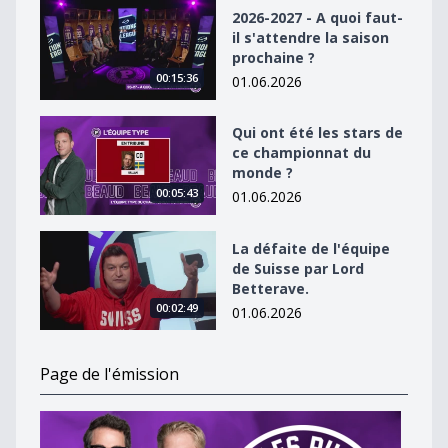
2026-2027 - A quoi faut-il s&#039;attendre la saison p
2026-2027 - A quoi faut-
il s'attendre la saison
prochaine ?
00:15:36
01.06.2026
Qui ont été les stars de ce championnat du monde ?
Qui ont été les stars de
ce championnat du
monde ?
00:05:43
01.06.2026
La défaite de l&#039;équipe de Suisse par Lord Better
La défaite de l'équipe
de Suisse par Lord
Betterave.
00:02:49
01.06.2026
Page de l'émission