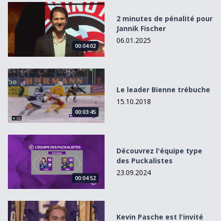
2 minutes de pénalité pour Jannik Fischer
2 minutes de pénalité pour
Jannik Fischer
06.01.2025
00:04:02
Le leader Bienne trébuche
Le leader Bienne trébuche
15.10.2018
00:03:45
Découvrez l&#039;équipe type des Puckalistes
Découvrez l'équipe type
des Puckalistes
23.09.2024
00:04:52
Kevin Pasche est l&#039;invité des Puckalistes
Kevin Pasche est l'invité