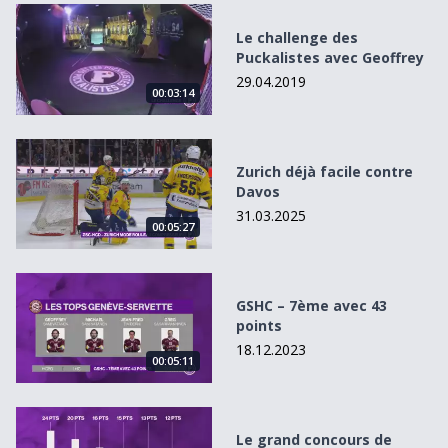
Le challenge des Puckalistes avec Geoffrey
Le challenge des
Puckalistes avec Geoffrey
29.04.2019
00:03:14
Zurich déjà facile contre Davos
Zurich déjà facile contre
Davos
31.03.2025
00:05:27
GSHC – 7ème avec 43 points
GSHC – 7ème avec 43
points
18.12.2023
00:05:11
Le grand concours de pronostics des Puckalistes
Le grand concours de