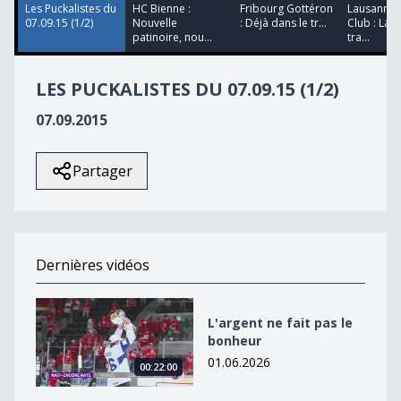
27
Les Puckalistes du
HC Bienne :
Fribourg Gottéron
Lausanne 
seconds
07.09.15 (1/2)
Nouvelle
: Déjà dans le tr...
Club : La f
patinoire, nou...
tra...
LES PUCKALISTES DU 07.09.15 (1/2)
07.09.2015
Partager
Dernières vidéos
L&#039;argent ne fait pas le bonheur
L'argent ne fait pas le
bonheur
01.06.2026
00:22:00