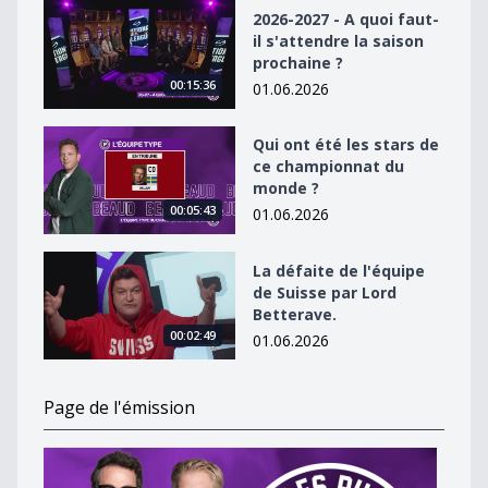
2026-2027 - A quoi faut-il s&#039;attendre la saison p
2026-2027 - A quoi faut-
il s'attendre la saison
prochaine ?
00:15:36
01.06.2026
Qui ont été les stars de ce championnat du monde ?
Qui ont été les stars de
ce championnat du
monde ?
00:05:43
01.06.2026
La défaite de l&#039;équipe de Suisse par Lord Better
La défaite de l'équipe
de Suisse par Lord
Betterave.
00:02:49
01.06.2026
Page de l'émission