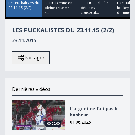
14
Les Puckalistes du
Le HC Bienne en
Le LHC enchaîne 3
L'actualité
seconds
23.11.15 (2/2)
pleine crise vire
défaites
hockey a é
s...
consécut...
dominée...
LES PUCKALISTES DU 23.11.15 (2/2)
23.11.2015
Partager
Dernières vidéos
L&#039;argent ne fait pas le bonheur
L'argent ne fait pas le
bonheur
01.06.2026
00:22:00