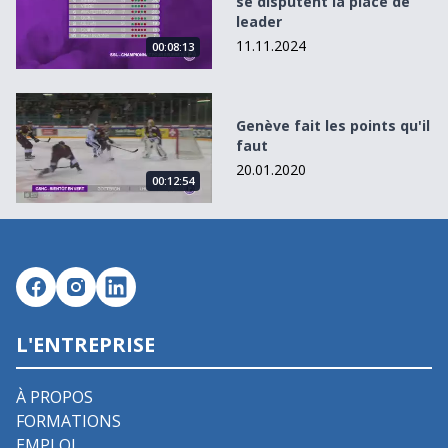
se disputent la place de
leader
11.11.2024
00:08:13
Genève fait les points qu&#039;il faut
Genève fait les points qu'il
faut
20.01.2020
00:12:54
L'ENTREPRISE
À PROPOS
FORMATIONS
EMPLOI