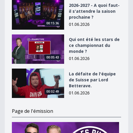
2026-2027 - A quoi faut-il s&#039;attendre la saison p
2026-2027 - A quoi faut-
il s'attendre la saison
prochaine ?
00:15:36
01.06.2026
Qui ont été les stars de ce championnat du monde ?
Qui ont été les stars de
ce championnat du
monde ?
00:05:43
01.06.2026
La défaite de l&#039;équipe de Suisse par Lord Better
La défaite de l'équipe
de Suisse par Lord
Betterave.
00:02:49
01.06.2026
Page de l'émission