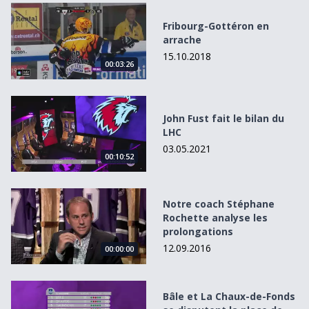
Fribourg-Gottéron en arrache
Fribourg-Gottéron en
arrache
15.10.2018
00:03:26
John Fust fait le bilan du LHC
John Fust fait le bilan du
LHC
03.05.2021
00:10:52
Notre coach Stéphane Rochette analyse les prolongation
Notre coach Stéphane
Rochette analyse les
prolongations
12.09.2016
00:00:00
Bâle et La Chaux-de-Fonds se disputent la place de leader
Bâle et La Chaux-de-Fonds