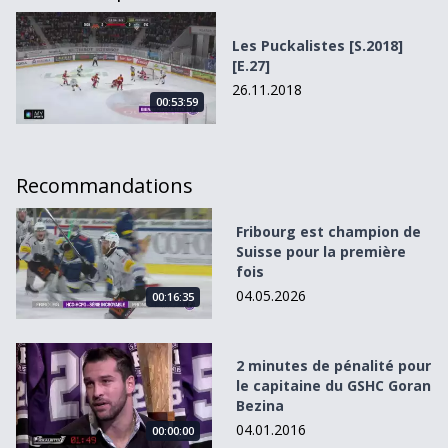
Les Puckalistes [S.2018][E.27]
Les Puckalistes [S.2018]
[E.27]
26.11.2018
00:53:59
Recommandations
Fribourg est champion de Suisse pour la première fois
Fribourg est champion de
Suisse pour la première
fois
04.05.2026
00:16:35
2 minutes de pénalité pour le capitaine du GSHC Goran B
2 minutes de pénalité pour
le capitaine du GSHC Goran
Bezina
04.01.2016
00:00:00