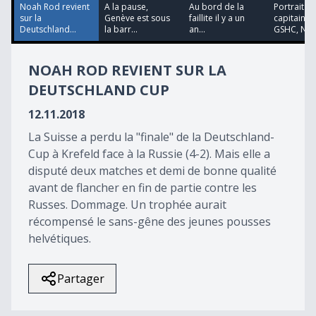
48
Noah Rod revient
A la pause,
Au bord de la
Portrait d
seconds
sur la
Genève est sous
faillite il y a un
capitaine 
Deutschland...
la barr...
an...
GSHC, Noah
NOAH ROD REVIENT SUR LA
DEUTSCHLAND CUP
12.11.2018
La Suisse a perdu la "finale" de la Deutschland-
Cup à Krefeld face à la Russie (4-2). Mais elle a
disputé deux matches et demi de bonne qualité
avant de flancher en fin de partie contre les
Russes. Dommage. Un trophée aurait
récompensé le sans-gêne des jeunes pousses
helvétiques.
Partager