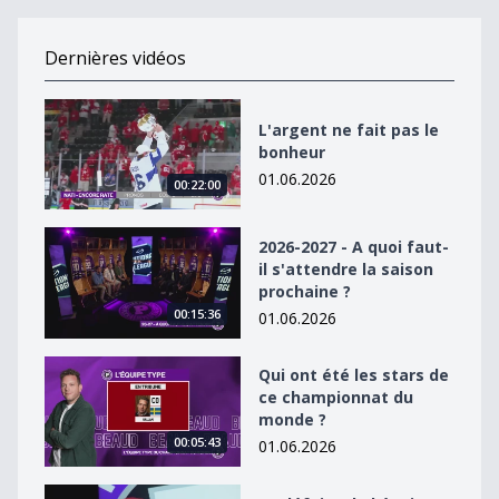
Dernières vidéos
L&#039;argent ne fait pas le bonheur
L'argent ne fait pas le
bonheur
01.06.2026
00:22:00
2026-2027 - A quoi faut-il s&#039;attendre la saison p
2026-2027 - A quoi faut-
il s'attendre la saison
prochaine ?
00:15:36
01.06.2026
Qui ont été les stars de ce championnat du monde ?
Qui ont été les stars de
ce championnat du
monde ?
00:05:43
01.06.2026
La défaite de l&#039;équipe de Suisse par Lord Better