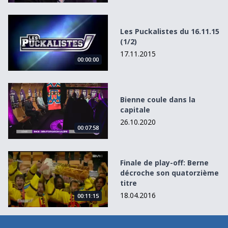
Les Puckalistes du 16.11.15 (1/2)
Les Puckalistes du 16.11.15
(1/2)
17.11.2015
00:00:00
Bienne coule dans la capitale
Bienne coule dans la
capitale
26.10.2020
00:07:58
Finale de play-off: Berne décroche son quatorzième titre
Finale de play-off: Berne
décroche son quatorzième
titre
18.04.2016
00:11:15