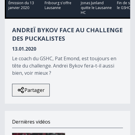
40
Émission du 13
Fribourg s'offre
Jonas Junland
Fin de sér
minutes,
janvier 2020
Lausanne
quitte le Lausanne
le GSHC
23
HC
seconds
ANDREÏ BYKOV FACE AU CHALLENGE
DES PUCKALISTES
13.01.2020
Le coach du GSHC, Pat Emond, est toujours en
tête du challenge. Andreï Bykov fera-t-il aussi
bien, voir mieux ?
Partager
Dernières vidéos