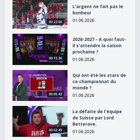
L&#039;argent ne fait pas le bonheur
L'argent ne fait pas le
bonheur
01.06.2026
00:22:00
2026-2027 - A quoi faut-il s&#039;attendre la saison p
2026-2027 - A quoi faut-
il s'attendre la saison
prochaine ?
00:15:36
01.06.2026
Qui ont été les stars de ce championnat du monde ?
Qui ont été les stars de
ce championnat du
monde ?
00:05:43
01.06.2026
La défaite de l&#039;équipe de Suisse par Lord Better
La défaite de l'équipe
de Suisse par Lord
Betterave.
00:02:49
01.06.2026