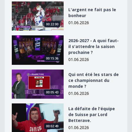
L&#039;argent ne fait pas le bonheur
L'argent ne fait pas le
bonheur
01.06.2026
00:22:00
2026-2027 - A quoi faut-il s&#039;attendre la saison p
2026-2027 - A quoi faut-
il s'attendre la saison
prochaine ?
00:15:36
01.06.2026
Qui ont été les stars de ce championnat du monde ?
Qui ont été les stars de
ce championnat du
monde ?
00:05:43
01.06.2026
La défaite de l&#039;équipe de Suisse par Lord Better
La défaite de l'équipe
de Suisse par Lord
Betterave.
00:02:49
01.06.2026