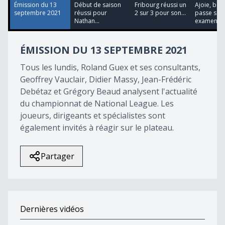
45
Émission du 13
Début de saison
Fribourg réussi un
Ajoie, batt
seconds
septembre 2021
réussi pour
2 sur 3 pour son...
passe son
Nathan...
examen...
ÉMISSION DU 13 SEPTEMBRE 2021
Tous les lundis, Roland Guex et ses consultants,
Geoffrey Vauclair, Didier Massy, Jean-Frédéric
Debétaz et Grégory Beaud analysent l'actualité
du championnat de National League. Les
joueurs, dirigeants et spécialistes sont
également invités à réagir sur le plateau.
Partager
Dernières vidéos