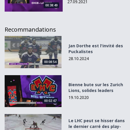
27.09.2021
00:38:49
Recommandations
Jan Dorthe est l&#039;invité des Puckalistes
Jan Dorthe est l'invité des
Puckalistes
28.10.2024
00:08:54
Bienne bute sur les Zurich Lions, solides leaders
Bienne bute sur les Zurich
Lions, solides leaders
19.10.2020
00:02:47
Le LHC peut se hisser dans le dernier carré des play-off
Le LHC peut se hisser dans
le dernier carré des play-