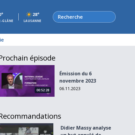
Rechercher
0°
28°
R-GLÂNE
LAUSANNE
ie
Prochain épisode
Émission du 6 novembre 2023
Émission du 6
novembre 2023
06.11.2023
00:52:28
Recommandations
Didier Massy analyse un but annulé de Gottéron
Didier Massy analyse