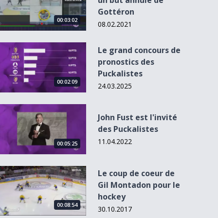
un but annulé de
Gottéron
00:03:02
08.02.2021
Le grand concours de pronostics des Puckalistes
Le grand concours de
pronostics des
Puckalistes
00:02:09
00:05:04
24.03.2025
John Fust est l&#039;invité des Puckalistes
John Fust est l'invité
des Puckalistes
Découvrez
Ajoie surprend
l'équipe type des
Davos à Davos
11.04.2022
00:05:25
Puckali...
Le coup de coeur de Gil Montadon pour le hockey
Le coup de coeur de
Gil Montadon pour le
hockey
00:08:54
30.10.2017