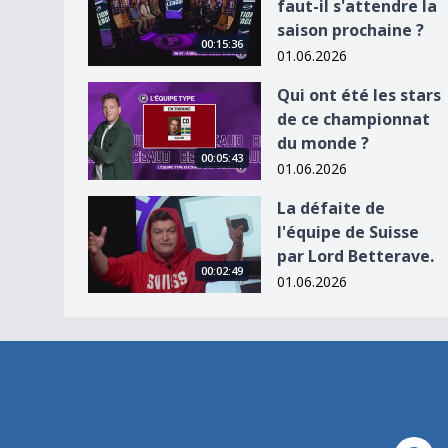
faut-il s'attendre la
saison prochaine ?
00:15:36
01.06.2026
Qui ont été les stars de ce championnat du mon
Qui ont été les stars
de ce championnat
du monde ?
00:05:43
01.06.2026
La défaite de l&#039;équipe de Suisse par Lord 
La défaite de
l'équipe de Suisse
par Lord Betterave.
00:02:49
01.06.2026