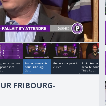
00:04:18
00:03:35
00:02:34
00:07:24
 grand concours
Pas de passe à dix
Genève mal payé à
2 minutes de
 pronostics
pour Fribourg-
Zürich
pénalité pour
...
Go...
Théo Roc...
OUR FRIBOURG-