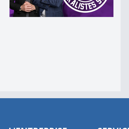
de ?
Betterave.