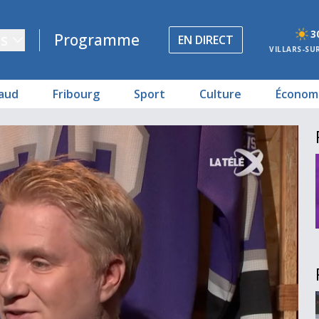
3
s
Programme
EN DIRECT
VILLARS-SU
aud
Fribourg
Sport
Culture
Économ