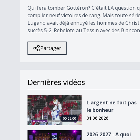
Qui fera tomber Gottéron? C'était LA question qu
compiler neuf victoires de rang. Mais toute séri
Lugano avait déjà ennuyé les hommes de Christi
succès 5-2. Rebelote au Tessin avec des Bianconer
Partager
Dernières vidéos
L&#039;argent ne fait pas le bonheur
L'argent ne fait pas
le bonheur
01.06.2026
00:22:00
2026-2027 - A quoi faut-il s&#039;attendre la sa
2026-2027 - A quoi