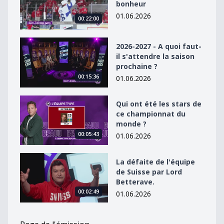
bonheur
01.06.2026
00:22:00
2026-2027 - A quoi faut-il s&#039;attendre la saison p
2026-2027 - A quoi faut-
il s'attendre la saison
prochaine ?
00:15:36
01.06.2026
Qui ont été les stars de ce championnat du monde ?
Qui ont été les stars de
ce championnat du
monde ?
00:05:43
01.06.2026
La défaite de l&#039;équipe de Suisse par Lord Better
La défaite de l'équipe
de Suisse par Lord
Betterave.
00:02:49
01.06.2026