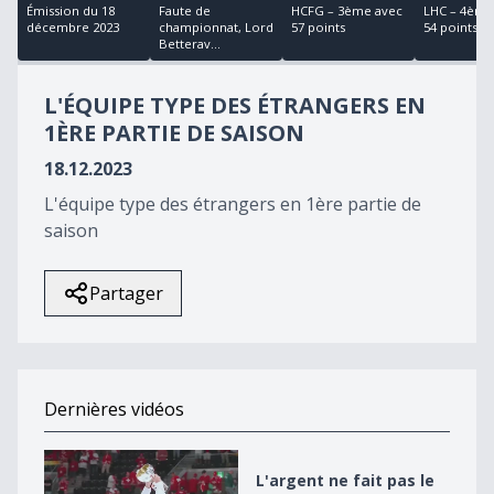
50
Émission du 18
Faute de
HCFG – 3ème avec
LHC – 4ème
minutes,
décembre 2023
championnat, Lord
57 points
54 points
46
Betterav...
seconds
L'ÉQUIPE TYPE DES ÉTRANGERS EN
1ÈRE PARTIE DE SAISON
18.12.2023
L'équipe type des étrangers en 1ère partie de
saison
Partager
Dernières vidéos
L&#039;argent ne fait pas le bonheur
L'argent ne fait pas le