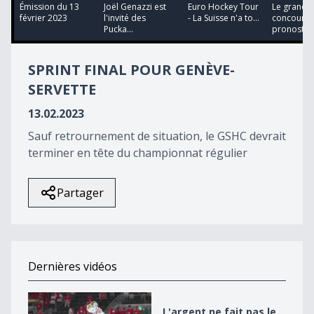
52
Émission du 13
Joël Genazzi est
Euro Hockey Tour
Le grand
minutes,
février 2023
l'invité des
- La Suisse n'a to...
concours 
12
Pucka...
pronostics
seconds
SPRINT FINAL POUR GENÈVE-
SERVETTE
13.02.2023
Sauf retrournement de situation, le GSHC devrait
terminer en tête du championnat régulier
Partager
Dernières vidéos
L&#039;argent ne fait pas le bonheur
L'argent ne fait pas le