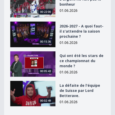
bonheur
01.06.2026
00:22:00
2026-2027 - A quoi faut-il s&#039;attendre la saison p
2026-2027 - A quoi faut-
il s'attendre la saison
prochaine ?
00:15:36
01.06.2026
Qui ont été les stars de ce championnat du monde ?
Qui ont été les stars de
ce championnat du
monde ?
00:05:43
01.06.2026
La défaite de l&#039;équipe de Suisse par Lord Better
La défaite de l'équipe
de Suisse par Lord
Betterave.
00:02:49
01.06.2026