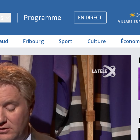
3
s
Programme
EN DIRECT
VILLARS-SU
aud
Fribourg
Sport
Culture
Économ
 Betterave
rgent
ours
-Gottéron