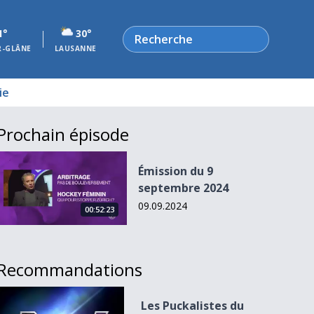
Rechercher
1°
30°
R-GLÂNE
LAUSANNE
ie
Prochain épisode
Émission du 9 septembre 2024
Émission du 9
septembre 2024
09.09.2024
00:52:23
Recommandations
Les Puckalistes du 09.02.15 (2/2)
Les Puckalistes du