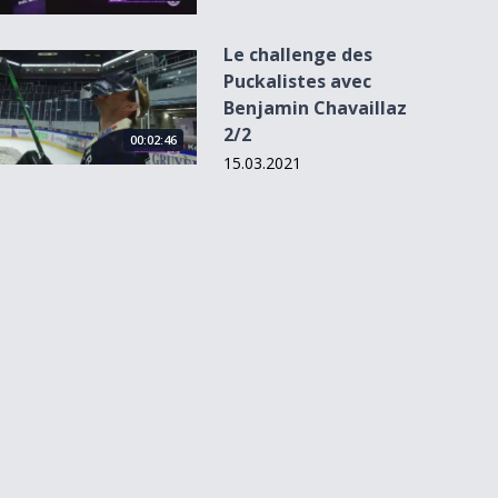
Le challenge des
Le challenge des Puckalistes avec Benjamin Chavaillaz 2/2
Puckalistes avec
Benjamin Chavaillaz
2/2
00:02:46
15.03.2021