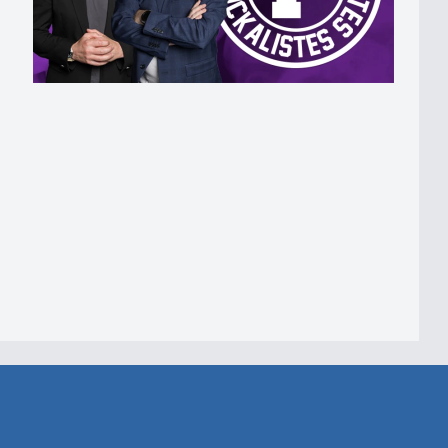
ison prochaine ?
de ?
Betterave.