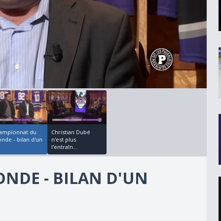
00:10:02
ampionnat du
Christian Dubé
nde - bilan d'un
n'est plus
l'entraîn...
DE - BILAN D'UN