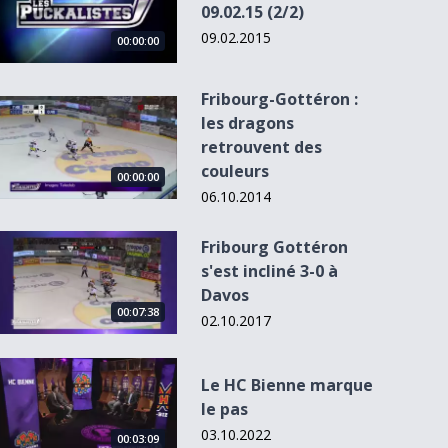
09.02.15 (2/2)
09.02.2015
00:00:00
Fribourg-Gottéron :
Fribourg-Gottéron : les dragons retrouvent des couleurs
les dragons
retrouvent des
couleurs
00:00:00
06.10.2014
Fribourg Gottéron s&#039;est incliné 3-0 à Davos
Fribourg Gottéron
s'est incliné 3-0 à
Davos
00:07:38
02.10.2017
Le HC Bienne marque le pas
Le HC Bienne marque
le pas
03.10.2022
00:03:09