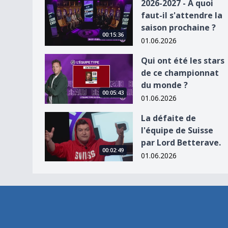
2026-2027 - A quoi faut-il s&#039;attendre la sa
2026-2027 - A quoi
faut-il s'attendre la
saison prochaine ?
00:15:36
01.06.2026
Qui ont été les stars de ce championnat du mon
Qui ont été les stars
de ce championnat
du monde ?
00:05:43
01.06.2026
La défaite de l&#039;équipe de Suisse par Lord 
La défaite de
l'équipe de Suisse
par Lord Betterave.
00:02:49
01.06.2026